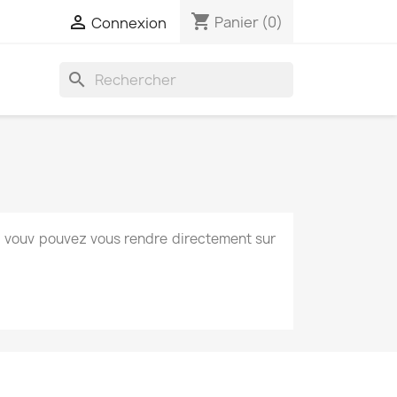
shopping_cart

Panier
(0)
Connexion
search
ps, vouv pouvez vous rendre directement sur